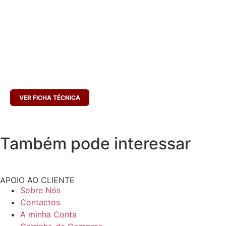
INGREDIENTES
Carne de porco (89%), VINHO, água, sal, alho, pimentão, conservantes
(E250), especiarias, tripa natural de vaca. Pode conter vestígios de
GLÚTEN e LACTOSE. Forno de lenha.
CONSERVAR ENTRE 0 A 10ºC
PESO LÍQUIDO (MÉDIO):
5000 G
VALIDADE:
120 DIAS
VER FICHA TÉCNICA
Também pode interessar
APOIO AO CLIENTE
Sobre Nós
Contactos
A minha Conta