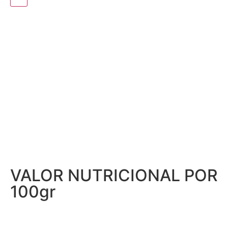
DICA DO MESTRE FUMEIRO
CONSUMIR EM FATIAS COMO
APERITIVO OU ASSADO INTEIRO.
IDEAL PARA TAPAS OU TÁBUAS
DE ENTRADAS.
VALOR NUTRICIONAL POR
100gr
Energia 838kj/200Kcal; Lípidos 9,4g, Dos quais saturados 3,26g;
Hidratos de carbono 1,16g, dos quais açúcares <0,26g; Proteínas 28g; Sal
2,58g