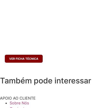
2,58g
INGREDIENTES
Carne de porco, VINHO, água, sal, alho, dextrose, estabilizadores (E451i,
E450i), antioxidantes (E331, E316), dextrina, LACTOSE, proteína animal
(suíno), intensificador de sabor (E621), pimentão, conservantes (E250),
piripiri (0,1%), especiarias, tripa natural de vaca. Forno de lenha. Pode
conter vestígios de GLÚTEN.
CONSERVAR ENTRE 0 A 10ºC
PESO LÍQUIDO (MÉDIO):
5000 G
VALIDADE
: CERCA DE 120 DIAS
VER FICHA TÉCNICA
Também pode interessar
APOIO AO CLIENTE
Sobre Nós