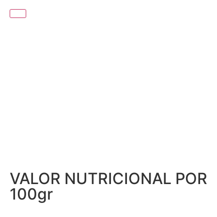
DICA DO MESTRE FUMEIRO
CONSUMIR EM FATIAS COMO
APERITIVO OU ASSADO INTEIRO.
IDEAL PARA TAPAS OU TÁBUAS
DE ENTRADAS.
VALOR NUTRICIONAL POR
100gr
Energia 838kj/200Kcal; Lípidos, Dos quais saturados 9,4g 3,26g;
Hidratos de carbono, dos quais açúcares 1,16g <0,26g; Proteínas 28g; Sal