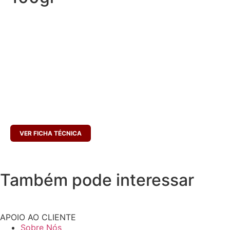
Energia 1259kj / 301kcal; Lípidos, Dos quais saturados 15g 5,2g; Hidratos
de carbono, dos quais açúcares 22g 4,01g; Proteínas 16g; Sal 1,57g
INGREDIENTES
PÃO (33%) [farinha de TRIGO (E300), água, fermento, melhorantes (E472
e E170)], gordura e carne de porco, alho, sal, massa de pimentão,
especiarias. Tripa natural de vaca. Forno de lenha. Pode conter vestígios
de SULFITO e LACTOSE.
CONSERVAR ENTRE 0 A 10ºC
PESO LÍQUIDO (MÉDIO):
5000 G
VALIDADE
: CERCA DE 60 DIAS
VER FICHA TÉCNICA
Também pode interessar
APOIO AO CLIENTE
Sobre Nós