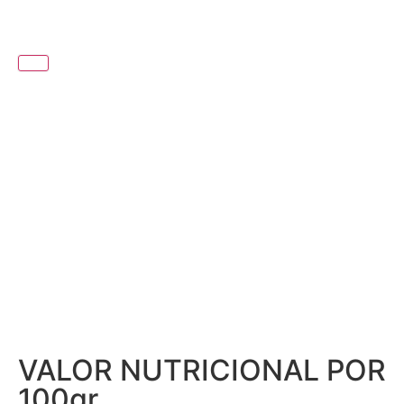
DICA DO MESTRE FUMEIRO
COZER INTEIRA E ACOMPANHAR
COM LEGUMES. IDEAL PARA
ACOMPANHAR O COZIDO À
PORTUGUESA.
VALOR NUTRICIONAL POR
100gr