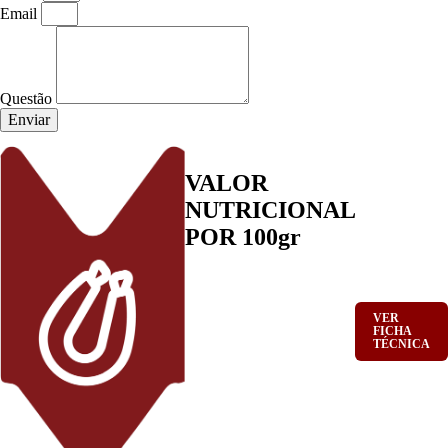
Email
Questão
Enviar
CONSERVAR
VALOR
ENTRE 0 A 10ºC
NUTRICIONAL
PESO LÍQUIDO
5000
(MÉDIO):
POR 100gr
G
VALIDADE
:
CERCA DE 60
DIAS
Energia 1336kj / 320kcal; Lípidos,
Dos quais saturados 19g 6,6g;
Hidratos de carbono, dos quais
açúcares 25g 1,91g; Proteínas 12g;
VER
Sal 1,69g
FICHA
TÉCNICA
INGREDIENTES
Gordura de porco, farinha de
TRIGO, farinha de milho, água,
VINHO, alho, sal, massa de
pimentão, especiarias. Tripa natural
de vaca. Forno de lenha. Pode
conter vestígios de LACTOSE.