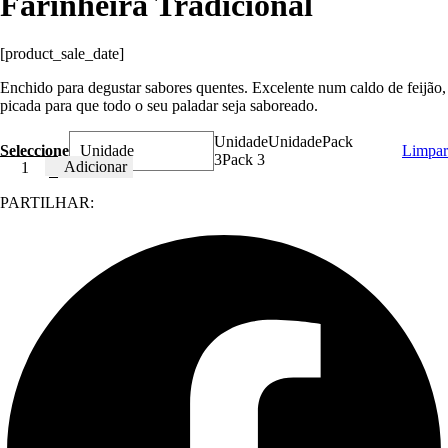
Farinheira Tradicional
[product_sale_date]
Enchido para degustar sabores quentes. Excelente num caldo de feijão,
picada para que todo o seu paladar seja saboreado.
Unidade
Unidade
Pack
Seleccione
Limpar
3
Pack 3
Quantidade
Adicionar
de
Farinheira
PARTILHAR:
Tradicional