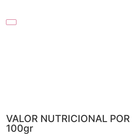
DICA DO MESTRE FUMEIRO
SIRVA EM FATIAS FINAS. IDEAL
PARA TAPAS OU TÁBUAS DE
ENTRADAS.
VALOR NUTRICIONAL POR
100gr
Energia 728kj/174 kcal; Lípidos, Dos quais saturados 9,3g 3,4g; Hidratos