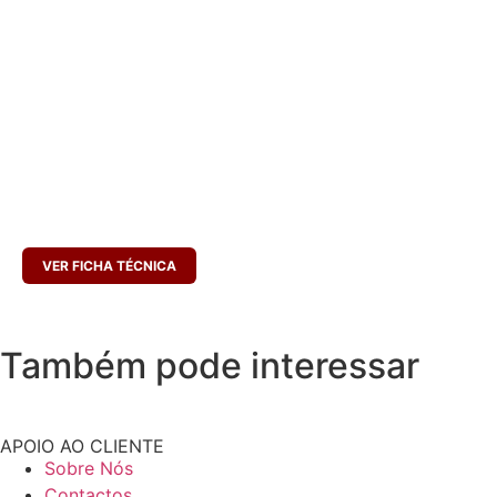
de carbono, dos quais açúcares <0,5g <0,5g; Proteínas 22,6g; Sal 2,47g
INGREDIENTES
Carne de porco (cachaço 92%), VINHO, sal, alho, emulsionantes (E450,
E451), açúcar, antioxidantes (E301, E331), conservantes (E250). Tripa de
colagénio. Forno de lenha. Pode conter vestígios de GLÚTEN e
LACTOSE.
CONSERVAR ENTRE 0 A 10ºC
PESO LÍQUIDO (MÉDIO):
400G
VALIDADE
: CERCA DE 120 DIAS
VER FICHA TÉCNICA
Também pode interessar
APOIO AO CLIENTE
Sobre Nós
Contactos