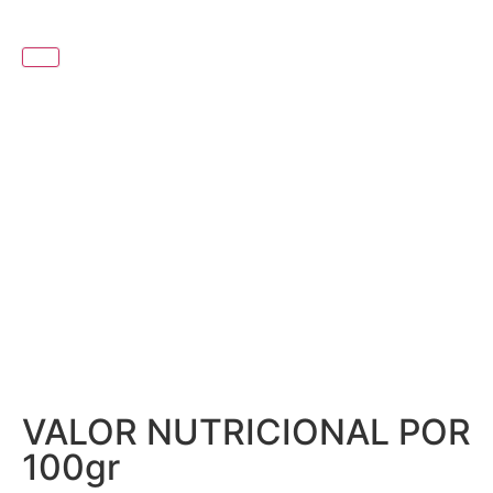
DICA DO MESTRE FUMEIRO
SERVIR FRITA OU GRELHADA
INTEIRA COMO PRATO
PRINCIPAL, OU CORTADA ÀS
RODELAS COMO APERITIVO.
VALOR NUTRICIONAL POR
100gr
Valor energia 1017kj / 244kcal; Lípidos, Dos quais saturados 14g 4,68g;