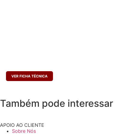
Hidratos de carbono, dos quais açúcares 9,3g 1,27g; Proteínas 19g; Sal
0,84g
INGREDIENTES
Carne de porco, arroz (8%), água, sangue [emulsionantes E450, E451),
antioxidantes (E301, E331)], cebola, alho, sal, salsa, especiarias. Tripa
natural de vaca. Pode conter vestígio de SULFITOS, GLÚTEN e
LACTOSE.
CONSERVAR ENTRE 0 E 7ºC
PESO LÍQUIDO (MÉDIO):
5000 G
VALIDADE
: CERCA DE 30 DIAS
VER FICHA TÉCNICA
Também pode interessar
APOIO AO CLIENTE
Sobre Nós